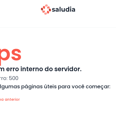
ps
 erro interno do servidor.
rro:
500
algumas páginas úteis para você começar:
na anterior